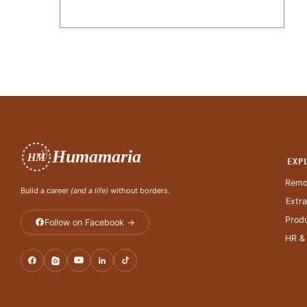
Humamaria
HM
EXP
Remo
Build a career
(and a life)
without borders.
Extr
Produ
Follow on Facebook →
HR &