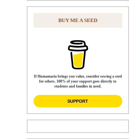
BUY ME A SEED
If Humamaria brings you value, consider sowing a seed
for others. 100% of your support goes directly to
students and families in need.
SUPPORT