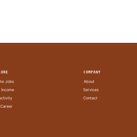
LORE
COMPANY
te Jobs
About
.
a Income
Services
ctivity
Contact
 Career
.