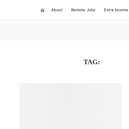
About
Remote Jobs
Extra Income
TAG:
HIỆU Ứ