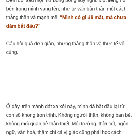
Đêm đó, sau một mớ bồng bông suy nghĩ. Một tiếng nói
bên trong mình vang lên, như tự vấn bản thân một cách
thẳng thắn và mạnh mẽ:
“Mình có gì để mất, mà chưa
dám bắt đầu?”
Câu hỏi quá đơn giản, nhưng thẳng thắn và thực tế vô
cùng.
Ở đây, trên mảnh đất xa xôi này, mình đã bắt đầu lại từ
con số không tròn trĩnh. Không người thân, không bạn bè,
không mối quan hệ thân thiết. Môi trường, thời tiết, ngôn
ngữ, văn hoá, thậm chí cả vị giác cũng phải học cách