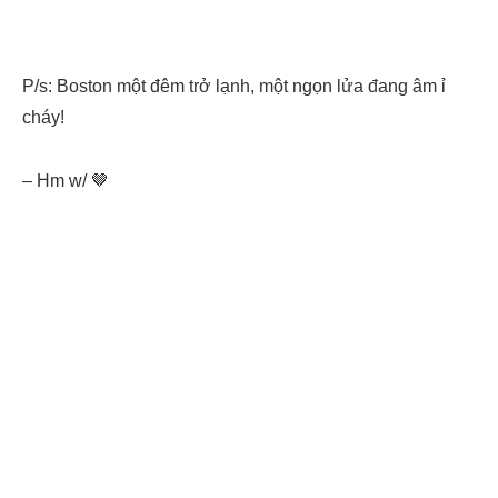
P/s: Boston một đêm trở lạnh, một ngọn lửa đang âm ỉ
cháy!
– Hm w/ 🤎