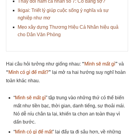
Thay đổi năm cá nhân số 7: Có đáng sợ?
Ikigai: Triết lý giúp cuộc sống ý nghĩa và sự
nghiệp như mơ
Mẹo xây dựng Thương Hiệu Cá Nhân hiệu quả
cho Dân Văn Phòng
Hai câu hỏi tưởng như giống nhau:
“
Mình sẽ mất gì
”
và
“
Mình có gì để mất?
”
lại mở ra hai hướng suy nghĩ hoàn
toàn khác nhau.
“
Mình sẽ mất gì
” tập trung vào những thứ có thể biến
mất như tiền bạc, thời gian, danh tiếng, sự thoải mái.
Nó dễ níu chân ta lại, khiến ta chọn an toàn thay vì
dấn bước.
“
Mình có gì để mất
” lại đẩy ta đi sâu hơn, về những