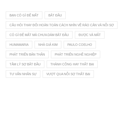
BẠN CÓ GÌ ĐỂ MẤT
BẮT ĐẦU
CÂU HỎI THAY ĐỔI HOÀN TOÀN CÁCH NHÌN VỀ RÀO CẢN VÀ NỖI SỢ
CÓ GÌ ĐỂ MẤT MÀ CHƯA DÁM BẮT ĐẦU
ĐƯỢC VÀ MẤT
HUMAMARIA
NHÀ GIẢ KIM
PAULO COELHO
PHÁT TRIỂN BẢN THÂN
PHÁT TRIỂN NGHỀ NGHIỆP
TÂM LÝ SỢ BẮT ĐẦU
THÀNH CÔNG HAY THẤT BẠI
TƯ VẤN NHÂN SỰ
VƯỢT QUA NỖI SỢ THẤT BẠI